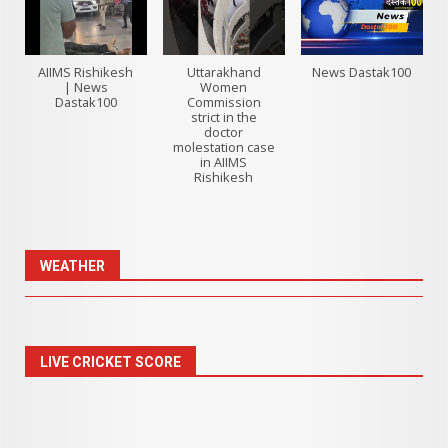
AIIMS Rishikesh
Uttarakhand
News Dastak100
| News
Women
Dastak100
Commission
strict in the
doctor
molestation case
in AIIMS
Rishikesh
WEATHER
LIVE CRICKET SCORE