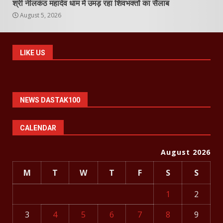
श्री नीलकंठ महादेव धाम में उमड़ रहा शिवभक्तों का सैलाब
August 5, 2026
LIKE US
NEWS DASTAK100
CALENDAR
August 2026
M
T
W
T
F
S
S
1
2
3
4
5
6
7
8
9