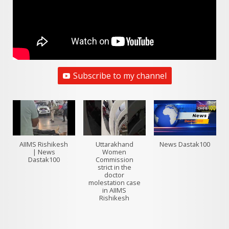
Subscribe to my channel
AIIMS Rishikesh
Uttarakhand
News Dastak100
| News
Women
Dastak100
Commission
strict in the
doctor
molestation case
in AIIMS
Rishikesh