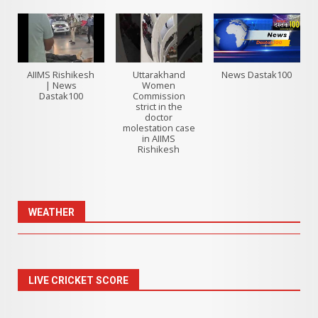
AIIMS Rishikesh
Uttarakhand
News Dastak100
| News
Women
Dastak100
Commission
strict in the
doctor
molestation case
in AIIMS
Rishikesh
WEATHER
LIVE CRICKET SCORE