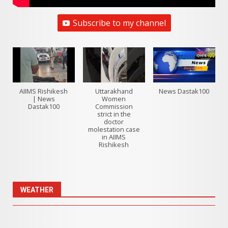
Subscribe to my channel
AIIMS Rishikesh
Uttarakhand
News Dastak100
| News
Women
Dastak100
Commission
strict in the
doctor
molestation case
in AIIMS
Rishikesh
WEATHER