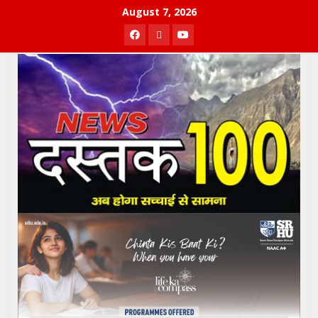
Skip
August 7, 2026
to
Facebook
Twitter
Youtube
content