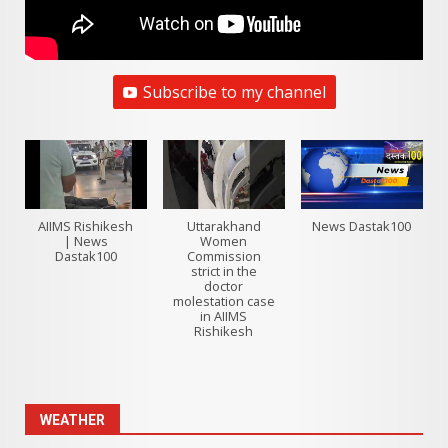
Subscribe to my channel
AIIMS Rishikesh
Uttarakhand
News Dastak100
| News
Women
Dastak100
Commission
strict in the
doctor
molestation case
in AIIMS
Rishikesh
WEATHER