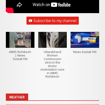
Subscribe to my channel
AIIMS Rishikesh
Uttarakhand
News Dastak100
| News
Women
Dastak100
Commission
strict in the
doctor
molestation case
in AIIMS
Rishikesh
WEATHER