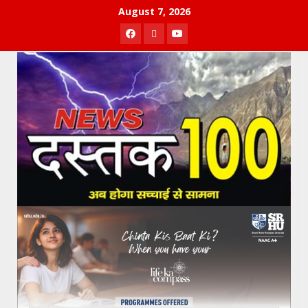
Skip
August 7, 2026
to
Facebook
Twitter
Youtube
content