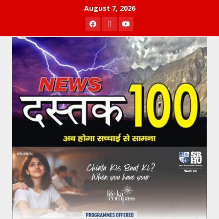
Skip
August 7, 2026
to
Facebook
Twitter
Youtube
content