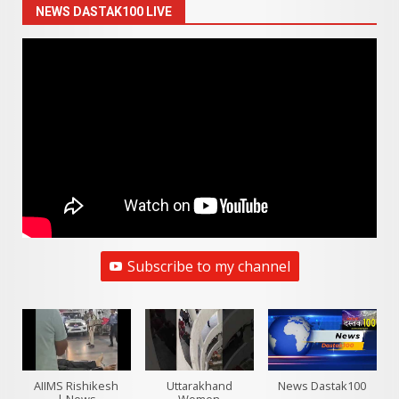
NEWS DASTAK100 LIVE
Subscribe to my channel
AIIMS Rishikesh
Uttarakhand
News Dastak100
| News
Women