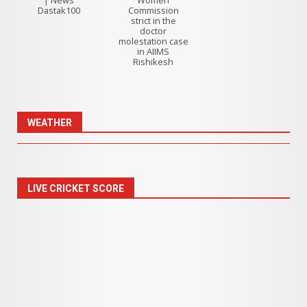
Dastak100
Commission
strict in the
doctor
molestation case
in AIIMS
Rishikesh
WEATHER
LIVE CRICKET SCORE