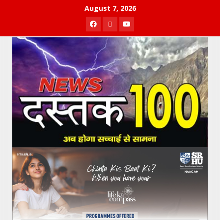
Skip
August 7, 2026
to
Facebook
Twitter
Youtube
content