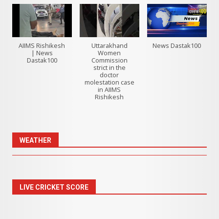
AIIMS Rishikesh
Uttarakhand
News Dastak100
| News
Women
Dastak100
Commission
strict in the
doctor
molestation case
in AIIMS
Rishikesh
WEATHER
LIVE CRICKET SCORE