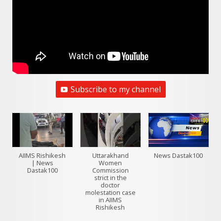
Subscribe to my channel
AIIMS Rishikesh
Uttarakhand
News Dastak100
| News
Women
Dastak100
Commission
strict in the
doctor
molestation case
in AIIMS
Rishikesh