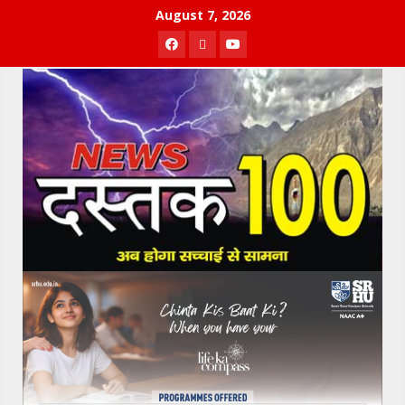
Skip
August 7, 2026
to
Facebook
Twitter
Youtube
content