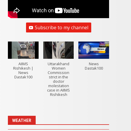
Subscribe to my channel
AIIMS
Uttarakhand
News
Rishikesh |
Women
Dastak100
News
Commission
Dastak100
strict in the
doctor
molestation
case in AIIMS
Rishikesh
WEATHER