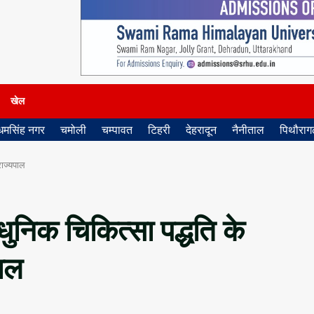
खेल
धमसिंह नगर
चमोली
चम्पावत
टिहरी
देहरादून
नैनीताल
पिथौरागढ
राज्यपाल
धुनिक चिकित्सा पद्धति के
पाल