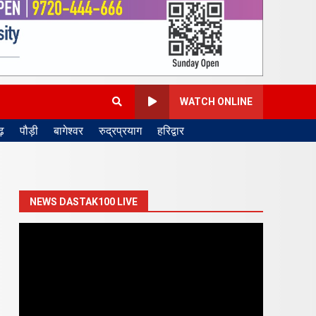
WATCH ONLINE
़
पौड़ी
बागेश्वर
रुद्रप्रयाग
हरिद्वार
NEWS DASTAK100 LIVE