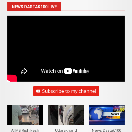
NEWS DASTAK100 LIVE
Subscribe to my channel
AIIMS Rishikesh
Uttarakhand
News Dastak100