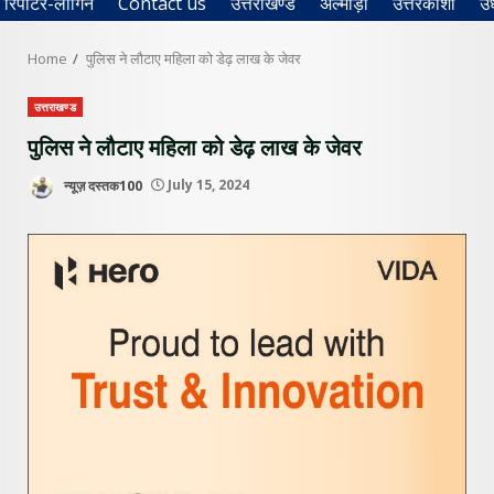
रिपोर्टर-लॉगिन
Contact us
उत्तराखण्ड
अल्मोड़ा
उत्तरकाशी
उ
Home
पुलिस ने लौटाए महिला को डेढ़ लाख के जेवर
उत्तराखण्ड
पुलिस ने लौटाए महिला को डेढ़ लाख के जेवर
न्यूज़ दस्तक100
July 15, 2024