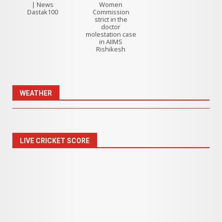
| News
Women
Dastak100
Commission
strict in the
doctor
molestation case
in AIIMS
Rishikesh
WEATHER
LIVE CRICKET SCORE