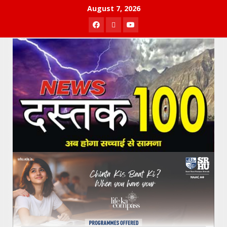
Skip
August 7, 2026
to
Facebook
Twitter
Youtube
content