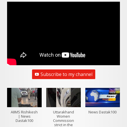
Subscribe to my channel
AIIMS Rishikesh
Uttarakhand
News Dastak100
| News
Women
Dastak100
Commission
strict in the