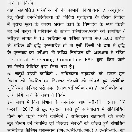
जाने का निर्णय।
वाह्य सहायतित्त परियोजनाओं के प्रभावी कियान्वयन / अनुश्रवण
हेतु किसी कार्य/परियोजना की निविदा प्रक्रिया के दौरान निविदा
में प्राप्त मूल्य के कारण अथवा कार्य के निष्पादन के मध्य किसी
मद की मात्रा में परिवर्तन के कारण परियोजना/कार्य की आगणित /
स्वीकृत लागत में 10 प्रतिशत से अधिक अथवा रू0 5.00 करोड़
से अधिक की वृद्धि प्रस्तावित हो तो ऐसी किसी भी दशा में वृद्धि
के प्रस्ताव का परीक्षण भी सचिव नियोजन की अध्यक्षता में गठित
Technical Screening Committee EAP द्वारा किये जाने
का निर्णय कैबिनेट द्वारा लिया गया है।
6- चतुर्थ श्रेणी कार्मिकों / सचिवालय सहायकों को उनके मूल
विभाग की नियमित एवं निरन्तर सेवाओं को जोड़ते हुये संशोधित
सुनिश्चित कैरिगर प्रोन्नयन (एम०ए०सी०पी०एस०) / ए०सी०पी० का
लाभ दिये जाने के संबंध में निर्णय
इस संबंध में वित्त विभाग के कार्यालय ज्ञाप सं0-11, दिनांक 17
फरवरी, 2017 से छूट प्रदान करते हुये सचिवालय में संविलियित
किये गये चतुर्थ श्रेणी कार्मिकों / सचिवालय सहायकों को उनके
मूल विभाग की नियमित एवं निरन्तर सेवाओं को जोड़ते हुये संशोधित
सुनिश्चित कैरियर प्रोन्नयन (एम०ए०सी०पी०एस०) / ए०सी०पी० का