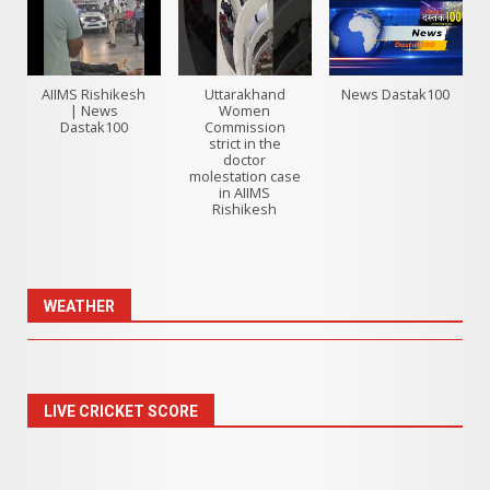
AIIMS Rishikesh
Uttarakhand
News Dastak100
| News
Women
Dastak100
Commission
strict in the
doctor
molestation case
in AIIMS
Rishikesh
WEATHER
LIVE CRICKET SCORE