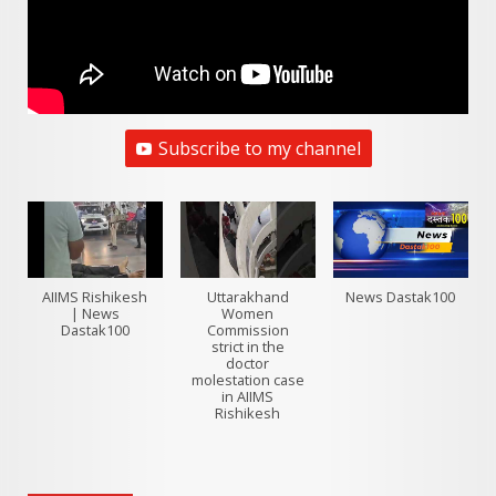
Subscribe to my channel
AIIMS Rishikesh
Uttarakhand
News Dastak100
| News
Women
Dastak100
Commission
strict in the
doctor
molestation case
in AIIMS
Rishikesh