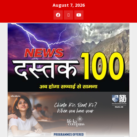
Skip
August 7, 2026
to
Facebook
Twitter
Youtube
content