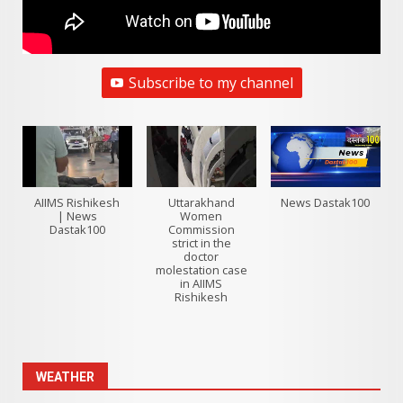
Subscribe to my channel
AIIMS Rishikesh
Uttarakhand
News Dastak100
| News
Women
Dastak100
Commission
strict in the
doctor
molestation case
in AIIMS
Rishikesh
WEATHER