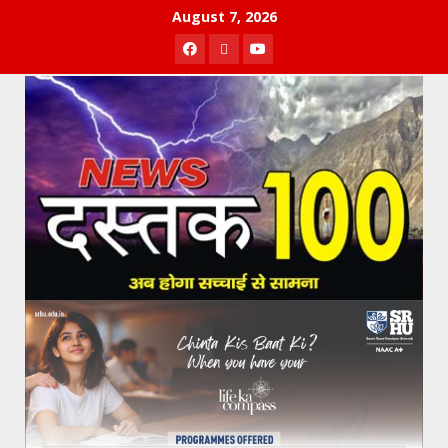
Skip
August 7, 2026
to
Facebook
Twitter
Youtube
content