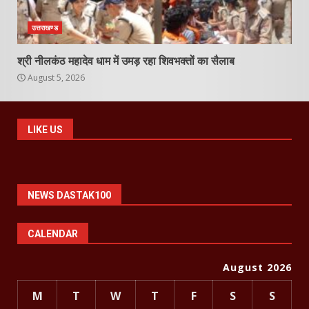
उत्तराखण्ड
श्री नीलकंठ महादेव धाम में उमड़ रहा शिवभक्तों का सैलाब
August 5, 2026
LIKE US
NEWS DASTAK100
CALENDAR
August 2026
M
T
W
T
F
S
S