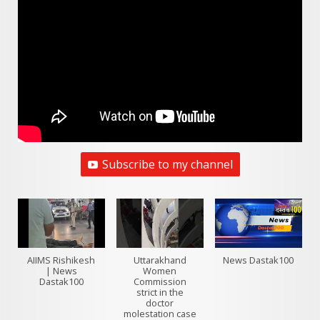
Subscribe to my channel
AIIMS Rishikesh
Uttarakhand
News Dastak100
| News
Women
Dastak100
Commission
strict in the
doctor
molestation case