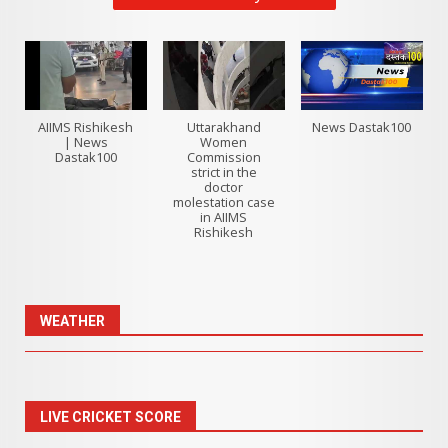
AIIMS Rishikesh
Uttarakhand
News Dastak100
| News
Women
Dastak100
Commission
strict in the
doctor
molestation case
in AIIMS
Rishikesh
WEATHER
LIVE CRICKET SCORE