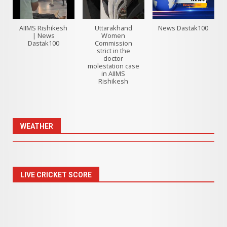
AIIMS Rishikesh
Uttarakhand
News Dastak100
| News
Women
Dastak100
Commission
strict in the
doctor
molestation case
in AIIMS
Rishikesh
WEATHER
LIVE CRICKET SCORE