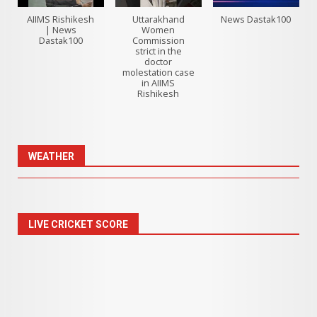
AIIMS Rishikesh
Uttarakhand
News Dastak100
| News
Women
Dastak100
Commission
strict in the
doctor
molestation case
in AIIMS
Rishikesh
WEATHER
LIVE CRICKET SCORE