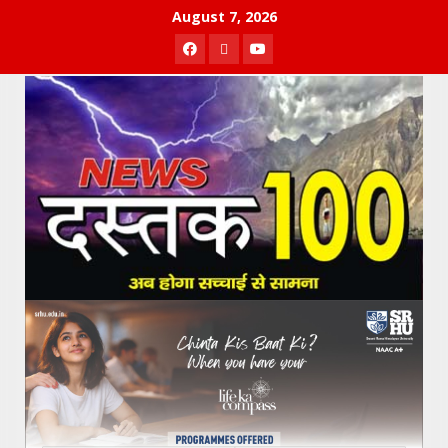
Skip
August 7, 2026
to
Facebook
Twitter
Youtube
content