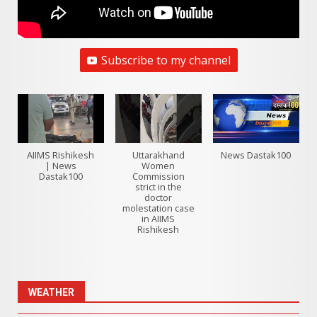
Subscribe to my channel
AIIMS Rishikesh
Uttarakhand
News Dastak100
| News
Women
Dastak100
Commission
strict in the
doctor
molestation case
in AIIMS
Rishikesh
WEATHER