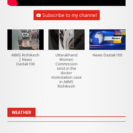
Subscribe to my channel
AIIMS Rishikesh
Uttarakhand
News Dastak100
| News
Women
Dastak100
Commission
strict in the
doctor
molestation case
in AIIMS
Rishikesh
WEATHER