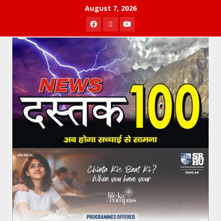
Skip
August 7, 2026
to
Facebook
Twitter
Youtube
content