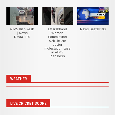
AIIMS Rishikesh
Uttarakhand
News Dastak100
| News
Women
Dastak100
Commission
strict in the
doctor
molestation case
in AIIMS
Rishikesh
WEATHER
LIVE CRICKET SCORE