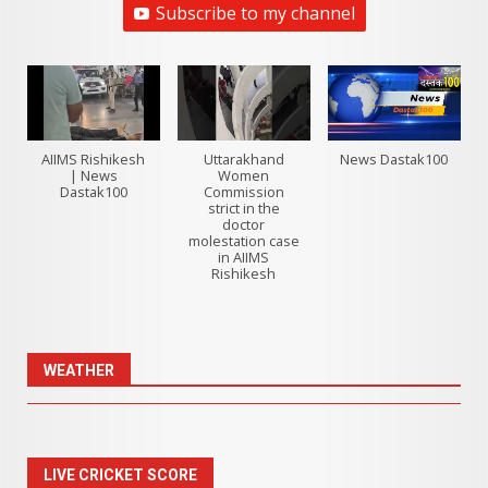
Subscribe to my channel
AIIMS Rishikesh
Uttarakhand
News Dastak100
| News
Women
Dastak100
Commission
strict in the
doctor
molestation case
in AIIMS
Rishikesh
WEATHER
LIVE CRICKET SCORE