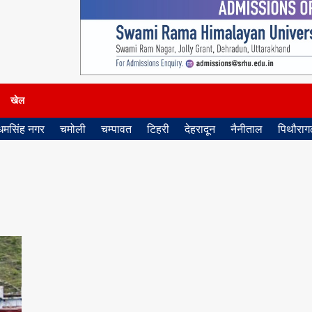
खेल
धमसिंह नगर
चमोली
चम्पावत
टिहरी
देहरादून
नैनीताल
पिथौरागढ