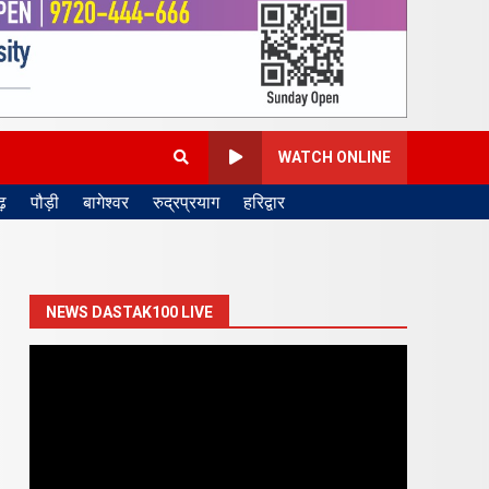
WATCH ONLINE
़
पौड़ी
बागेश्वर
रुद्रप्रयाग
हरिद्वार
NEWS DASTAK100 LIVE