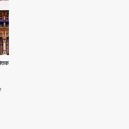
क्तिक
ि