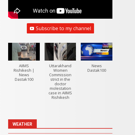
Subscribe to my channel
AIIMS
Uttarakhand
News
Rishikesh |
Women
Dastak100
News
Commission
Dastak100
strict in the
doctor
molestation
case in AIIMS
Rishikesh
WEATHER