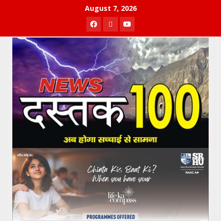
Skip
August 7, 2026
to
Facebook
Twitter
Youtube
content