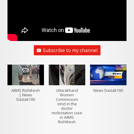
Subscribe to my channel
AIIMS Rishikesh
Uttarakhand
News Dastak100
| News
Women
Dastak100
Commission
strict in the
doctor
molestation case
in AIIMS
Rishikesh