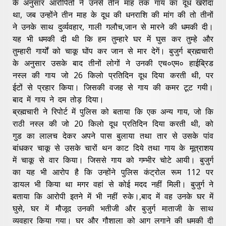
के अनुसार आरोपितों ने उनसे तीन माह तक गाय का दूध खरीदा
था, जब उन्होंने तीन माह के दूध की धनराशि की मांग की तो तीनों
ने उनके साथ दुर्व्यवहार, गाली गलौच,जान से मारने की धमकी दी।
यह भी धमकी दी थी कि हम तुम्हारे घर में घुस कर तुम्हे और
तुम्हारी गार्यों को चाकू घोंप कर जान से मार देगें। बुजुर्ग ब्रह्मचारी
के अनुसार उसके बाद तीनों लोगों ने उनकी एच०एम० हाईब्रिड
नस्ल की गाय जो 26 किलो प्रतिदिन दूध दिया करती थी, पर
ईटों से प्रहार किया। जिसकी वजह से गाय की कमर टूट गयी।
बाद में गाय ने दम तोड़ दिया।
ब्रह्मचारी ने रिपोर्ट में पुलिस को बताया कि एक अन्य गाय, जो कि
राठी नस्ल की जो 20 किलो दूध प्रतिदिन दिया करती थी, को
गुड का लालच देकर अपने पास बुलाया तथा तार से उसके पांव
बांधकर चाकू से उसके चारों थन काट दिये तथा गाय के मूत्राशय
में चाकू से वार किया। जिससे गाय को गम्भीर चोटे आयी। बुजुर्ग
का यह भी आरोप है कि उन्होंने पुलिस कंट्रोल रूम 112 पर
डायल भी किया था मगर वहां से कोई मदद नहीं मिली। बुजुर्ग ने
बताया कि आरोपी इतने में भी नहीं रुके।,बाद में वह उनके घर में
घुसे, घर में मौजूद उनकी भतीजी और बुजुर्ग माताजी के साथ
व्यवहार किया गया। घर और गौशाला को आग लगाने की धमकी दी