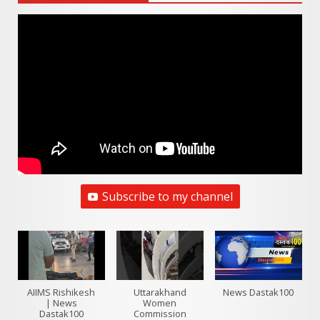
Subscribe to my channel
AIIMS Rishikesh
Uttarakhand
News Dastak100
| News
Women
Dastak100
Commission