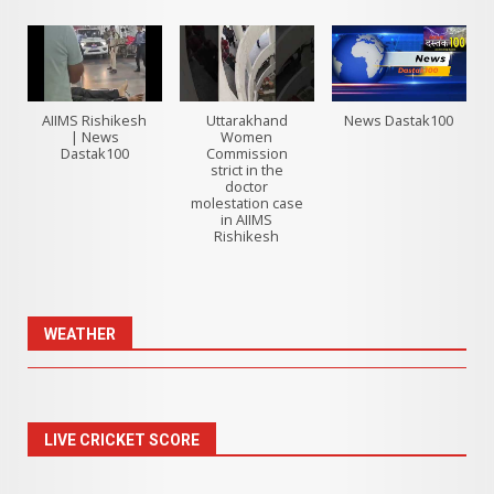
AIIMS Rishikesh
Uttarakhand
News Dastak100
| News
Women
Dastak100
Commission
strict in the
doctor
molestation case
in AIIMS
Rishikesh
WEATHER
LIVE CRICKET SCORE