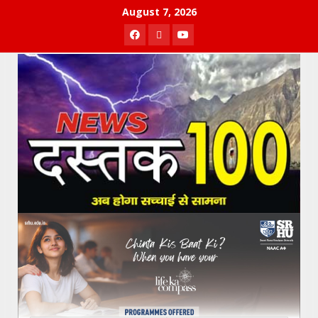
Skip
August 7, 2026
to
Facebook
Twitter
Youtube
content