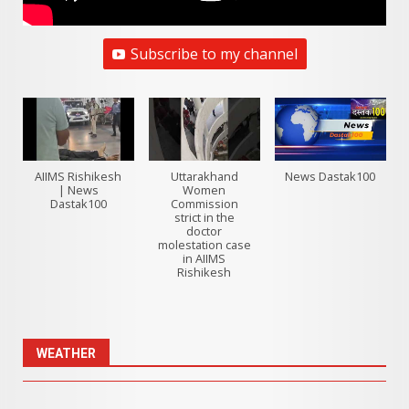
Subscribe to my channel
AIIMS Rishikesh
Uttarakhand
News Dastak100
| News
Women
Dastak100
Commission
strict in the
doctor
molestation case
in AIIMS
Rishikesh
WEATHER