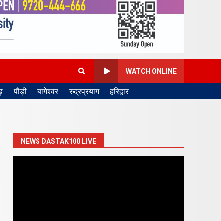
WATCH ONLINE
़
पौड़ी
बागेश्वर
रुद्रप्रयाग
हरिद्वार
NEWS DASTAK100 LIVE