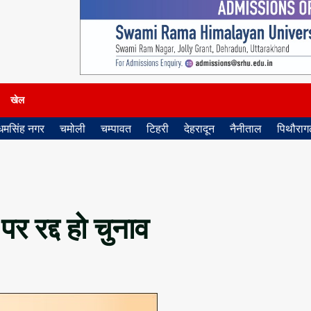
खेल
धमसिंह नगर
चमोली
चम्पावत
टिहरी
देहरादून
नैनीताल
पिथौरागढ
र रद्द हो चुनाव