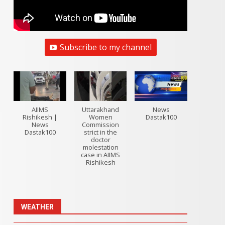
Subscribe to my channel
AIIMS
Uttarakhand
News
Rishikesh |
Women
Dastak100
News
Commission
Dastak100
strict in the
doctor
molestation
case in AIIMS
Rishikesh
WEATHER