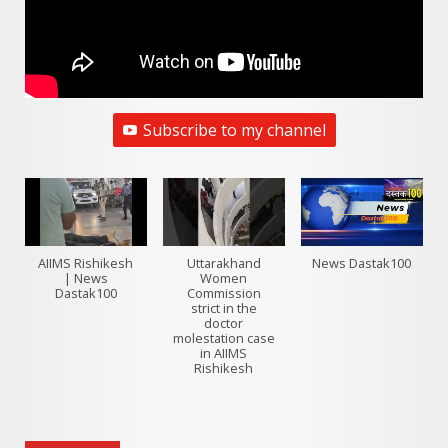
Subscribe to my channel
AIIMS Rishikesh
Uttarakhand
News Dastak100
| News
Women
Dastak100
Commission
strict in the
doctor
molestation case
in AIIMS
Rishikesh