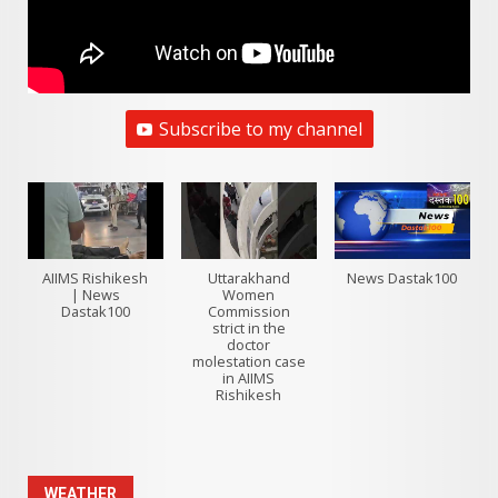
Subscribe to my channel
AIIMS Rishikesh
Uttarakhand
News Dastak100
| News
Women
Dastak100
Commission
strict in the
doctor
molestation case
in AIIMS
Rishikesh
WEATHER