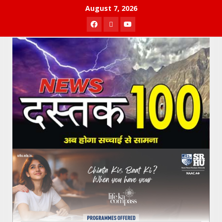
Skip
August 7, 2026
to
Facebook
Twitter
Youtube
content