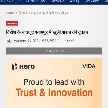
रिपोर्टर-लॉगिन
Contact us
उत्तराखण्ड
अल्मोड़ा
उत्तरकाशी
उ
Home
विरोध के बावजूद श्यामपुर में खुली शराब की दुकान
उत्तराखण्ड
विरोध के बावजूद श्यामपुर में खुली शराब की दुकान
न्यूज़ दस्तक100
April 29, 2024
1 min read
Oplus_131072