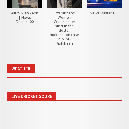
AIIMS Rishikesh
Uttarakhand
News Dastak100
| News
Women
Dastak100
Commission
strict in the
doctor
molestation case
in AIIMS
Rishikesh
WEATHER
LIVE CRICKET SCORE