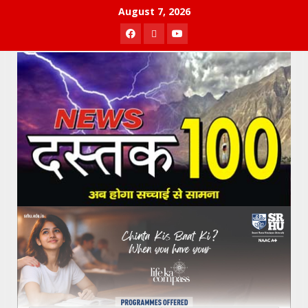
Skip
August 7, 2026
to
Facebook
Twitter
Youtube
content