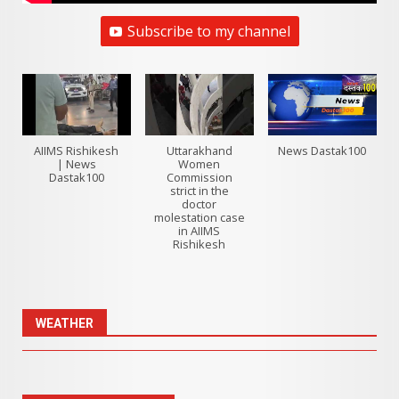
Subscribe to my channel
AIIMS Rishikesh
Uttarakhand
News Dastak100
| News
Women
Dastak100
Commission
strict in the
doctor
molestation case
in AIIMS
Rishikesh
WEATHER