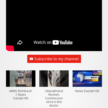
Subscribe to my channel
AIIMS Rishikesh
Uttarakhand
News Dastak100
| News
Women
Dastak100
Commission
strict in the
doctor