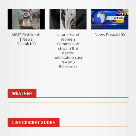
AIIMS Rishikesh
Uttarakhand
News Dastak100
| News
Women
Dastak100
Commission
strict in the
doctor
molestation case
in AIIMS
Rishikesh
WEATHER
LIVE CRICKET SCORE