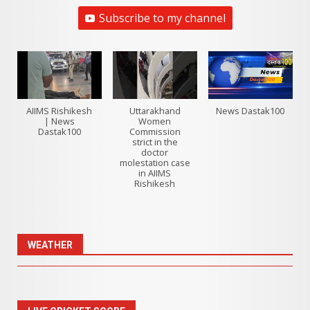
Subscribe to my channel
AIIMS Rishikesh
Uttarakhand
News Dastak100
| News
Women
Dastak100
Commission
strict in the
doctor
molestation case
in AIIMS
Rishikesh
WEATHER