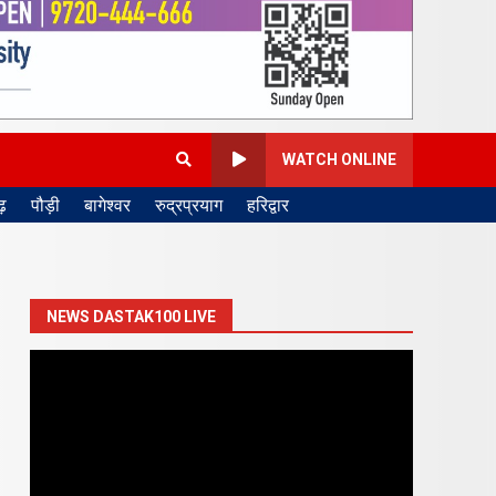
WATCH ONLINE
़
पौड़ी
बागेश्वर
रुद्रप्रयाग
हरिद्वार
NEWS DASTAK100 LIVE