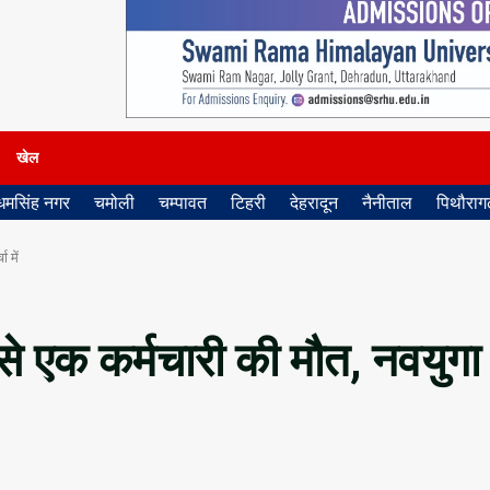
खेल
धमसिंह नगर
चमोली
चम्पावत
टिहरी
देहरादून
नैनीताल
पिथौरागढ
 में
े से एक कर्मचारी की मौत, नवयुगा