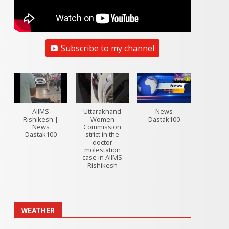
Subscribe to my channel
AIIMS
Uttarakhand
News
Rishikesh |
Women
Dastak100
News
Commission
Dastak100
strict in the
doctor
molestation
case in AIIMS
Rishikesh
WEATHER