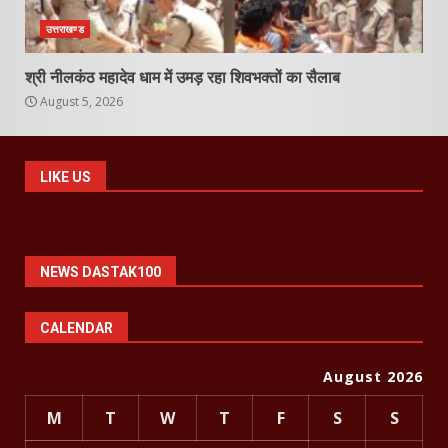
उत्तराखण्ड
श्री नीलकंठ महादेव धाम में उमड़ रहा शिवभक्तों का सैलाब
August 5, 2026
LIKE US
NEWS DASTAK100
CALENDAR
August 2026
M
T
W
T
F
S
S