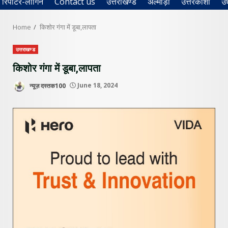
रिपोर्टर-लॉगिन
Contact us
उत्तराखण्ड
अल्मोड़ा
उत्तरकाशी
उ
Home
किशोर गंगा में डूबा,लापता
उत्तराखण्ड
किशोर गंगा में डूबा,लापता
न्यूज़ दस्तक100
June 18, 2024