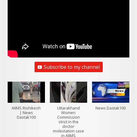
Subscribe to my channel
AIIMS Rishikesh
Uttarakhand
News Dastak100
| News
Women
Dastak100
Commission
strict in the
doctor
molestation case
in AIIMS