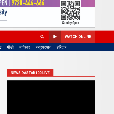
WATCH ONLINE
़
पौड़ी
बागेश्वर
रुद्रप्रयाग
हरिद्वार
NEWS DASTAK100 LIVE