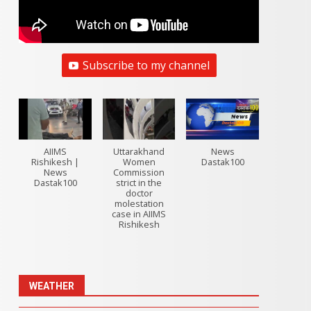
Subscribe to my channel
AIIMS
Uttarakhand
News
Rishikesh |
Women
Dastak100
News
Commission
Dastak100
strict in the
doctor
molestation
case in AIIMS
Rishikesh
WEATHER