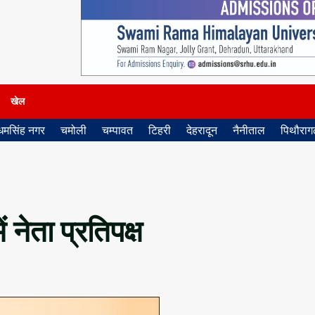
खेल
धमसिंह नगर
चमोली
चम्पावत
टिहरी
देहरादून
नैनीताल
पिथौरागढ
ं नेता प्रतिपक्ष