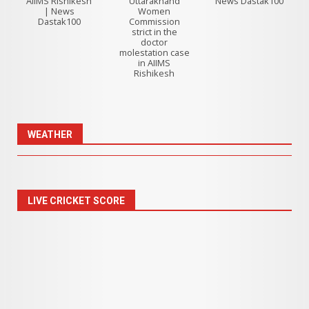
AIIMS Rishikesh
Uttarakhand
News Dastak100
| News
Women
Dastak100
Commission
strict in the
doctor
molestation case
in AIIMS
Rishikesh
WEATHER
LIVE CRICKET SCORE