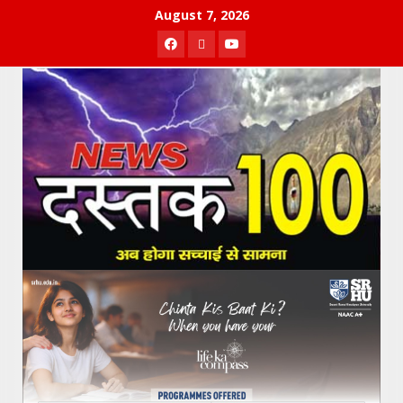
Skip
August 7, 2026
to
Facebook
Twitter
Youtube
content