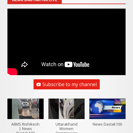
Subscribe to my channel
AIIMS Rishikesh
Uttarakhand
News Dastak100
| News
Women