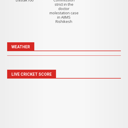
Dastak100
Commission
strict in the
doctor
molestation case
in AIIMS
Rishikesh
WEATHER
LIVE CRICKET SCORE