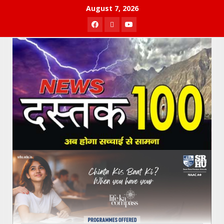
Skip
August 7, 2026
to
Facebook
Twitter
Youtube
content