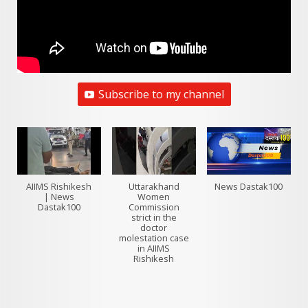
Subscribe to my channel
AIIMS Rishikesh
Uttarakhand
News Dastak100
| News
Women
Dastak100
Commission
strict in the
doctor
molestation case
in AIIMS
Rishikesh