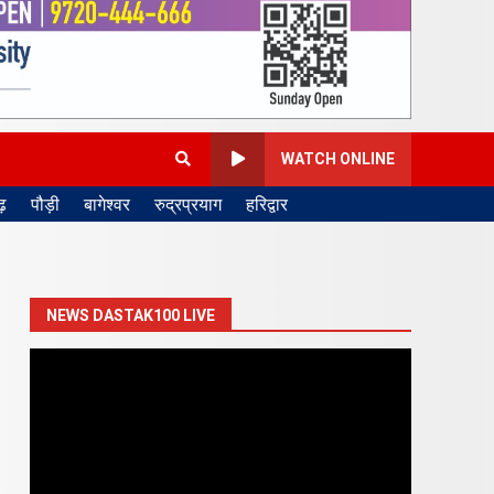
WATCH ONLINE
़
पौड़ी
बागेश्वर
रुद्रप्रयाग
हरिद्वार
NEWS DASTAK100 LIVE