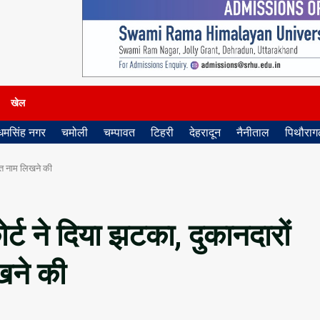
खेल
धमसिंह नगर
चमोली
चम्पावत
टिहरी
देहरादून
नैनीताल
पिथौरागढ
ूरत नाम लिखने की
र्ट ने दिया झटका, दुकानदारों
खने की