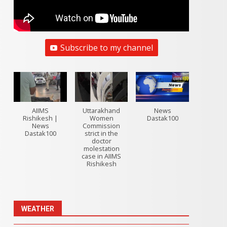
Subscribe to my channel
AIIMS
Uttarakhand
News
Rishikesh |
Women
Dastak100
News
Commission
Dastak100
strict in the
doctor
molestation
case in AIIMS
Rishikesh
WEATHER