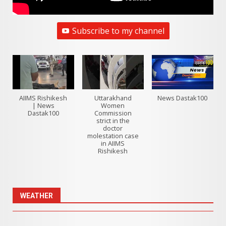
Subscribe to my channel
AIIMS Rishikesh
Uttarakhand
News Dastak100
| News
Women
Dastak100
Commission
strict in the
doctor
molestation case
in AIIMS
Rishikesh
WEATHER