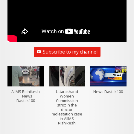
Subscribe to my channel
AIIMS Rishikesh
Uttarakhand
News Dastak100
| News
Women
Dastak100
Commission
strict in the
doctor
molestation case
in AIIMS
Rishikesh