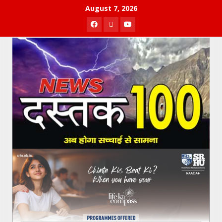
Skip
August 7, 2026
to
Facebook
Twitter
Youtube
content