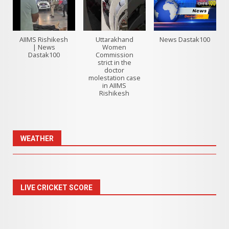
AIIMS Rishikesh
Uttarakhand
News Dastak100
| News
Women
Dastak100
Commission
strict in the
doctor
molestation case
in AIIMS
Rishikesh
WEATHER
LIVE CRICKET SCORE