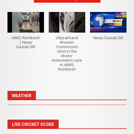
AIIMS Rishikesh
Uttarakhand
News Dastak100
| News
Women
Dastak100
Commission
strict in the
doctor
molestation case
in AIIMS
Rishikesh
WEATHER
LIVE CRICKET SCORE