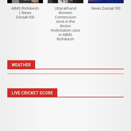
AIIMS Rishikesh
Uttarakhand
News Dastak100
| News
Women
Dastak100
Commission
strict in the
doctor
molestation case
in AIIMS
Rishikesh
WEATHER
LIVE CRICKET SCORE