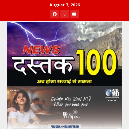
Skip
August 7, 2026
to
Facebook
Twitter
Youtube
content