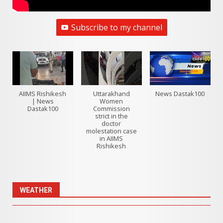
Subscribe to my channel
AIIMS Rishikesh
Uttarakhand
News Dastak100
| News
Women
Dastak100
Commission
strict in the
doctor
molestation case
in AIIMS
Rishikesh
WEATHER