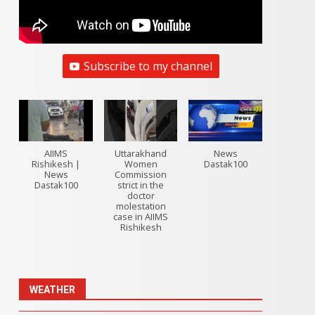
Subscribe to my channel
AIIMS
Uttarakhand
News
Rishikesh |
Women
Dastak100
News
Commission
Dastak100
strict in the
doctor
molestation
case in AIIMS
Rishikesh
WEATHER