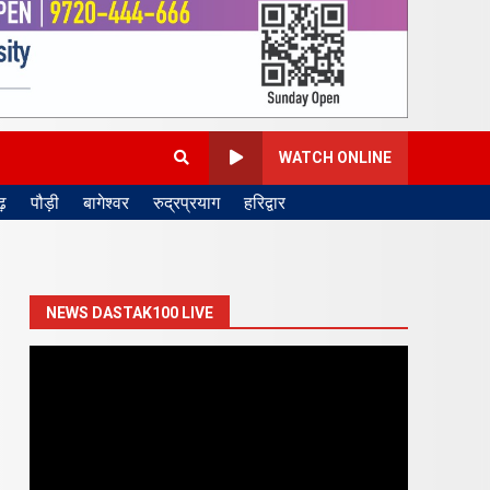
WATCH ONLINE
़
पौड़ी
बागेश्वर
रुद्रप्रयाग
हरिद्वार
NEWS DASTAK100 LIVE