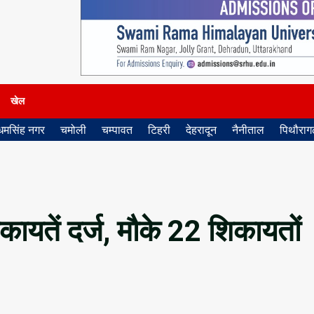
खेल
धमसिंह नगर
चमोली
चम्पावत
टिहरी
देहरादून
नैनीताल
पिथौरागढ
िकायतें दर्ज, मौके 22 शिकायतों